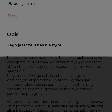
dodaj opinię
Opis
Tego jeszcze u nas nie było!
Pierwsza torba w historii Mrs. Thin – zaprojektowana we
współpracy z Budzanką. Powstała z myślą o kobietach,
które chcą nosić więcej – z lekkością, stylem i w duchu
rękodzieła.
Uszyta z miękkiego sztruksu tapicerskiego w
klasycznym, ciepłym beżu. Materiał wygląda jak
marzenie, ale działa jak pancerz – jest wytrzymały,
odporny na ścieranie, gotowy na miejskie tempo i
codzienne przygody.
W środku – woodoodporna podszewka (gładka beżowa
lub z printem w serca) i
kieszonka na telefon, klucze
albo błyszczyk
. Całość zamykana na zamek, żeby nic