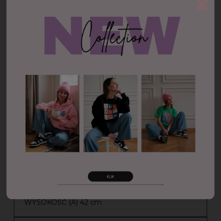
Tabela rozmiarów
♥ torba mierzona na płasko
WYSOKOŚĆ (A) 42 cm