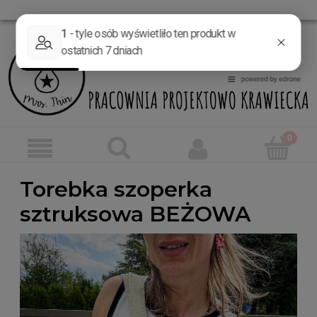
Torebka szoperka
sztruksowa BEŻOWA