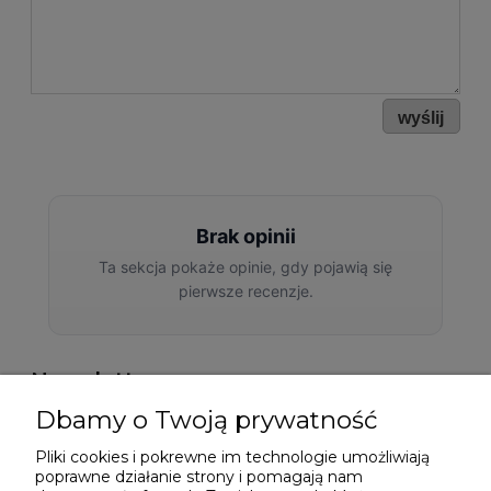
wyślij
Newsletter
Dbamy o Twoją prywatność
Podaj swój adres e-mail, jeżeli chcesz otrzymywać
informacje o nowościach i promocjach.
Pliki cookies i pokrewne im technologie umożliwiają
poprawne działanie strony i pomagają nam