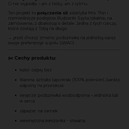
Ci nie wypadło – ani z torby, ani z rytmu.
Ten projekt to
połączenie sił
: estetyka Mrs. Thin i
rzemieślnicze podejście Budzanki. Szyta lokalnie, na
zamówienie, z dbałością o detale. Jedna z tych rzeczy,
które zostają z Tobą na długo.
→ jeżeli chcesz zmienić podszewkę na jednolitą wpisz
swoje preferencje w polu UWAGI
✂️ Cechy produktu:
kolor: ciepły beż
tkanina: sztruks tapicerski (100% poliester), bardzo
odporny na przetarcia
wnętrze: podszewka wodoodporna – jednolita lub
w serca
zapięcie: na zamek
wewnętrzna kieszonka – otwarta