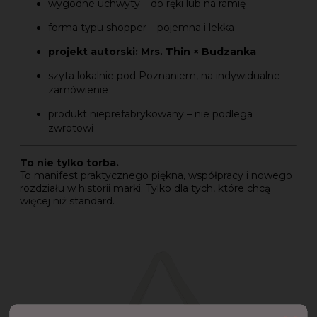
wygodne uchwyty – do ręki lub na ramię
forma typu shopper – pojemna i lekka
projekt autorski: Mrs. Thin × Budzanka
szyta lokalnie pod Poznaniem, na indywidualne
zamówienie
produkt nieprefabrykowany – nie podlega
zwrotowi
To nie tylko torba.
To manifest praktycznego piękna, współpracy i nowego
rozdziału w historii marki. Tylko dla tych, które chcą
więcej niż standard.