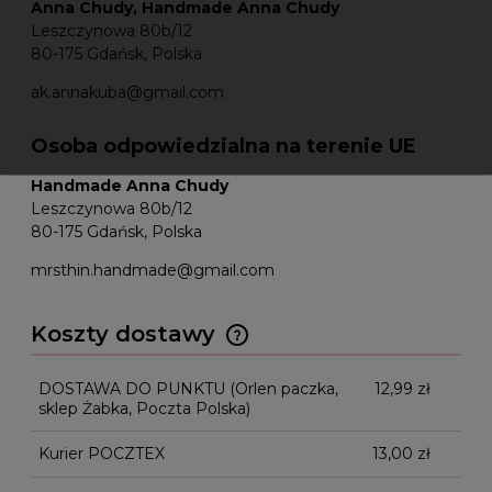
Anna Chudy, Handmade Anna Chudy
Leszczynowa 80b/12
80-175 Gdańsk, Polska
ak.annakuba@gmail.com
Osoba odpowiedzialna na terenie UE
Handmade Anna Chudy
Leszczynowa 80b/12
80-175 Gdańsk, Polska
mrsthin.handmade@gmail.com
Koszty dostawy
Cena nie zawiera ewentualnych kosztów
płatności
DOSTAWA DO PUNKTU
(Orlen paczka,
12,99 zł
sklep Żabka, Poczta Polska)
Kurier POCZTEX
13,00 zł