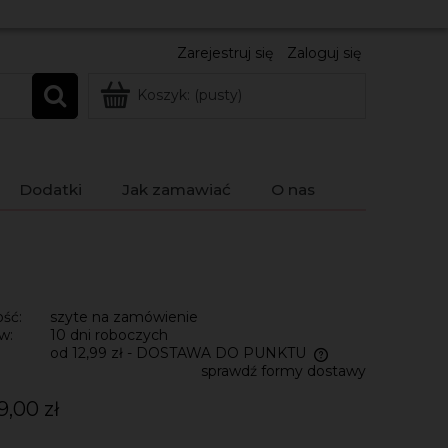
Zarejestruj się
Zaloguj się
Koszyk:
(pusty)
Dodatki
Jak zamawiać
O nas
ść:
szyte na zamówienie
w:
10 dni roboczych
:
od 12,99 zł
- DOSTAWA DO PUNKTU
sprawdź formy dostawy
Cena nie zawiera ewentualnych
9,00 zł
kosztów płatności