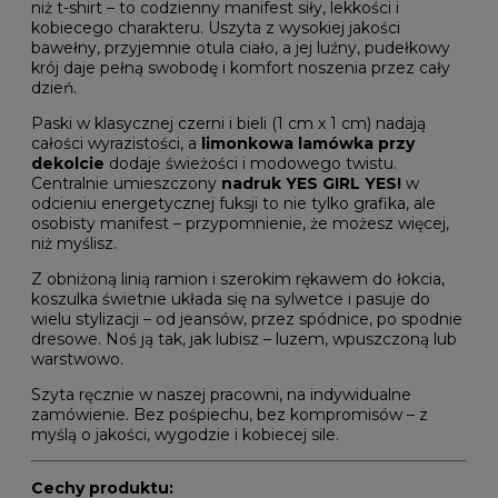
niż t-shirt – to codzienny manifest siły, lekkości i
kobiecego charakteru. Uszyta z wysokiej jakości
bawełny, przyjemnie otula ciało, a jej luźny, pudełkowy
krój daje pełną swobodę i komfort noszenia przez cały
dzień.
Paski w klasycznej czerni i bieli (1 cm x 1 cm) nadają
całości wyrazistości, a
limonkowa lamówka przy
dekolcie
dodaje świeżości i modowego twistu.
Centralnie umieszczony
nadruk YES GIRL YES!
w
odcieniu energetycznej fuksji to nie tylko grafika, ale
osobisty manifest – przypomnienie, że możesz więcej,
niż myślisz.
Z obniżoną linią ramion i szerokim rękawem do łokcia,
koszulka świetnie układa się na sylwetce i pasuje do
wielu stylizacji – od jeansów, przez spódnice, po spodnie
dresowe. Noś ją tak, jak lubisz – luzem, wpuszczoną lub
warstwowo.
Szyta ręcznie w naszej pracowni, na indywidualne
zamówienie. Bez pośpiechu, bez kompromisów – z
myślą o jakości, wygodzie i kobiecej sile.
Cechy produktu: