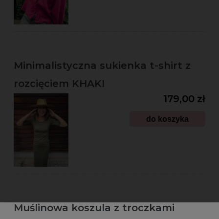
Minimalistyczna sukienka t-shirt z
rozcięciem KHAKI
179,00 zł
do koszyka
Muślinowa koszula z troczkami