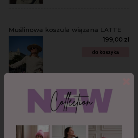
Muślinowa koszula wiązana LATTE
199,00 zł
do koszyka
Muślinowa koszula wiązana BRUDNY
RÓŻ
199,00 zł