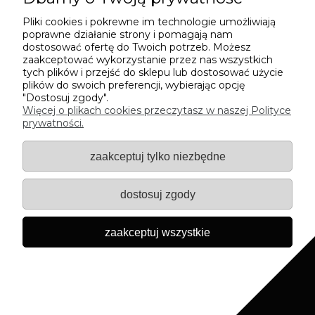
Muślinowa koszula z kołnierzykiem
Pliki cookies i pokrewne im technologie umożliwiają
słomkowy beż
poprawne działanie strony i pomagają nam
dostosować ofertę do Twoich potrzeb. Możesz
299,00 zł
zaakceptować wykorzystanie przez nas wszystkich
tych plików i przejść do sklepu lub dostosować użycie
plików do swoich preferencji, wybierając opcję
do koszyka
"Dostosuj zgody".
Więcej o plikach cookies przeczytasz w naszej Polityce
prywatności.
zaakceptuj tylko niezbędne
dostosuj zgody
Bawełniana koszula z kołnierzykiem
zaakceptuj wszystkie
- Nerida Hansen Mint
299,00 zł
do koszyka