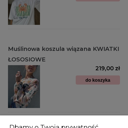
Muślinowa koszula wiązana KWIATKI
ŁOSOSIOWE
219,00 zł
do koszyka
Dbamy o Twoją prywatność