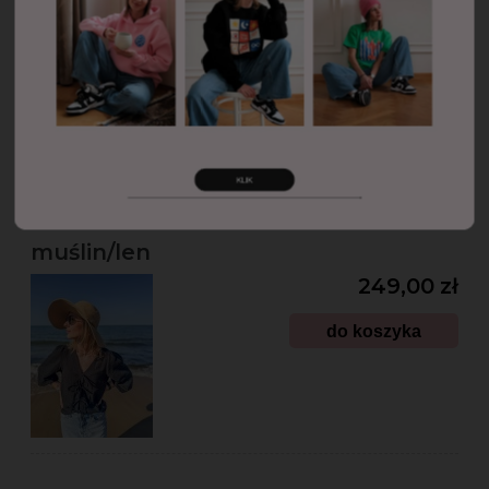
do koszyka
Koszula z troczkami CZARNA
muślin/len
249,00 zł
do koszyka