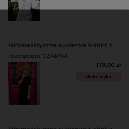
Minimalistyczna sukienka t-shirt z
rozcięciem CZARNA
179,00 zł
do koszyka