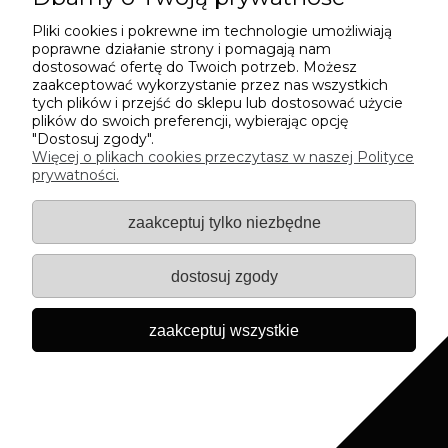
Twoje dane będą przetwarzane zgodnie z naszą
polityką prywatności
Pliki cookies i pokrewne im technologie umożliwiają
poprawne działanie strony i pomagają nam
dostosować ofertę do Twoich potrzeb. Możesz
zaakceptować wykorzystanie przez nas wszystkich
INFORMACJE
tych plików i przejść do sklepu lub dostosować użycie
plików do swoich preferencji, wybierając opcję
"Dostosuj zgody".
WARTO WIEDZIEĆ
Więcej o plikach cookies przeczytasz w naszej Polityce
prywatności.
MOJE KONTO
zaakceptuj tylko niezbędne
KONTAKT
dostosuj zgody
DOBREGO DNIA ♥
zaakceptuj wszystkie
Sklep internetowy Shoper.pl