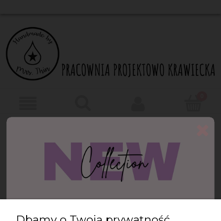
Ten produkt jest niedostępny.
Newsletter
Podaj swój adres e-mail, jeżeli chcesz otrzymywać
informacje o nowościach i promocjach.
Dbamy o Twoją prywatność