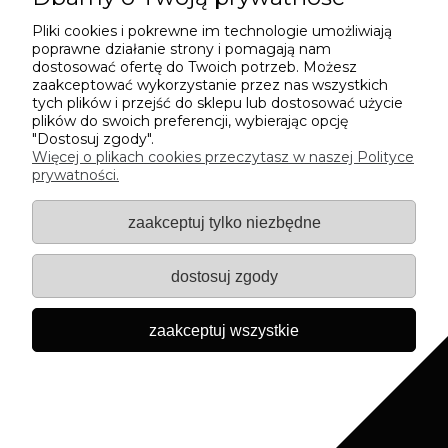
Twoje dane będą przetwarzane zgodnie z naszą
polityką prywatności
Pliki cookies i pokrewne im technologie umożliwiają
poprawne działanie strony i pomagają nam
dostosować ofertę do Twoich potrzeb. Możesz
zaakceptować wykorzystanie przez nas wszystkich
INFORMACJE
tych plików i przejść do sklepu lub dostosować użycie
plików do swoich preferencji, wybierając opcję
"Dostosuj zgody".
WARTO WIEDZIEĆ
Więcej o plikach cookies przeczytasz w naszej Polityce
prywatności.
MOJE KONTO
zaakceptuj tylko niezbędne
KONTAKT
dostosuj zgody
DOBREGO DNIA ♥
zaakceptuj wszystkie
Sklep internetowy Shoper.pl