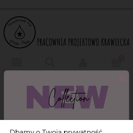
Ten produkt jest niedostępny.
Newsletter
Podaj swój adres e-mail, jeżeli chcesz otrzymywać
informacje o nowościach i promocjach.
Dbamy o Twoją prywatność